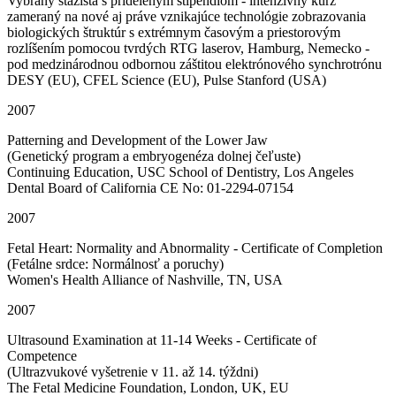
Vybraný stážista s prideleným štipendiom - intenzívny kurz
zameraný na nové aj práve vznikajúce technológie zobrazovania
biologických štruktúr s extrémnym časovým a priestorovým
rozlíšením pomocou tvrdých RTG laserov, Hamburg, Nemecko -
pod medzinárodnou odbornou záštitou elektrónového synchrotrónu
DESY (EU), CFEL Science (EU), Pulse Stanford (USA)
2007
Patterning and Development of the Lower Jaw
(Genetický program a embryogenéza dolnej čeľuste)
Continuing Education, USC School of Dentistry, Los Angeles
Dental Board of California CE No: 01-2294-07154
2007
Fetal Heart: Normality and Abnormality - Certificate of Completion
(Fetálne srdce: Normálnosť a poruchy)
Women's Health Alliance of Nashville, TN, USA
2007
Ultrasound Examination at 11-14 Weeks - Certificate of
Competence
(Ultrazvukové vyšetrenie v 11. až 14. týždni)
The Fetal Medicine Foundation, London, UK, EU