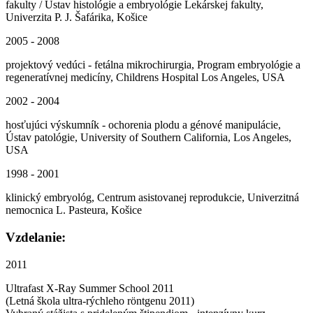
fakulty / Ústav histológie a embryológie Lekárskej fakulty,
Univerzita P. J. Šafárika, Košice
2005 - 2008
projektový vedúci - fetálna mikrochirurgia, Program embryológie a
regeneratívnej medicíny, Childrens Hospital Los Angeles, USA
2002 - 2004
hosťujúci výskumník - ochorenia plodu a génové manipulácie,
Ústav patológie, University of Southern California, Los Angeles,
USA
1998 - 2001
klinický embryológ, Centrum asistovanej reprodukcie, Univerzitná
nemocnica L. Pasteura, Košice
Vzdelanie:
2011
Ultrafast X-Ray Summer School 2011
(Letná škola ultra-rýchleho röntgenu 2011)