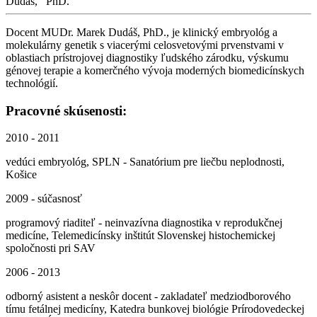
Dudáš,
PhD.
Docent MUDr. Marek Dudáš, PhD., je klinický embryológ a
molekulárny genetik s viacerými celosvetovými prvenstvami v
oblastiach prístrojovej diagnostiky ľudského zárodku, výskumu
génovej terapie a komerčného vývoja moderných biomedicínskych
technológií.
Pracovné skúsenosti:
2010 - 2011
vedúci embryológ, SPLN - Sanatórium pre liečbu neplodnosti,
Košice
2009 - súčasnosť
programový riaditeľ - neinvazívna diagnostika v reprodukčnej
medicíne, Telemedicínsky inštitút Slovenskej histochemickej
spoločnosti pri SAV
2006 - 2013
odborný asistent a neskôr docent - zakladateľ medziodborového
tímu fetálnej medicíny, Katedra bunkovej biológie Prírodovedeckej