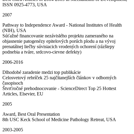
ISSN 0925-4773, USA
2007
Pathway to Independence Award - National Institutes of Health
(NIH), USA
Súťažné financovanie nezávislého projektu zameraného na
objasnenie patogenézy epitelových porúch plodu a na vývoj
prenatálnej liečby súvisiacich vrodených ochorení (rázštepy
podnebia a tváre, srdcovo-cievne defekty)
2006-2016
Dlhodobé zaradenie medzi top publikácie
Celosvetový rebríček 25 najčítanejších článkov v odborných
časopisoch
Štvrťročné prehodnocovanie - ScienceDirect Top 25 Hottest
Articles, Elsevier, EU
2005
Award, Best Oral Presentation
8th USC Keck School of Medicine Pathology Retreat, USA
2003-2005