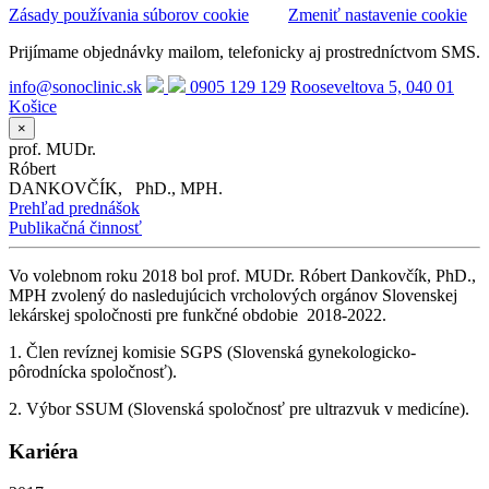
Zásady používania súborov cookie
Zmeniť nastavenie cookie
Prijímame objednávky mailom, telefonicky aj prostredníctvom SMS.
info@sonoclinic.sk
0905 129 129
Rooseveltova 5, 040 01
Košice
×
prof. MUDr.
Róbert
DANKOVČÍK,
PhD., MPH.
Prehľad prednášok
Publikačná činnosť
Vo volebnom roku 2018 bol prof. MUDr. Róbert Dankovčík, PhD.,
MPH zvolený do nasledujúcich vrcholových orgánov Slovenskej
lekárskej spoločnosti pre funkčné obdobie 2018-2022.
1. Člen revíznej komisie SGPS (Slovenská gynekologicko-
pôrodnícka spoločnosť).
2. Výbor SSUM (Slovenská spoločnosť pre ultrazvuk v medicíne).
Kariéra