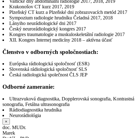
Valtické dny abdominální radiologie 2017, 2018, 2019
Krakonošov CT kurz 2017, 2019
Plzeňský CT kurz a Plzeňské dni zobrazovacích metód 2017
Sympozium radiologie hrudníku Čeladná 2017, 2018
Lányiho neurádiologické dni 2017
Český neurorádiologický kongres 2017
Kongres traumatologie a muskuloskeletální radiologie 2017
XII. Kongres Internej medicíny 2018 – aktívna účasť
Členstvo v odborných spoločnostiach:
Európska rádiologická spoločnosť (ESR)
Slovenská rádiologická spoločnosť SLS
Česká radiologická společnost ČLS JEP
Odborné zameranie:
Ultrazvuková diagnostika, Dopplerovská sonografia, Kontrastná
sonografia, Fetálna ultrasonografia
Rádiodiagnostika hrudníka
Neurorádiológia
×
doc. MUDr.
Marek