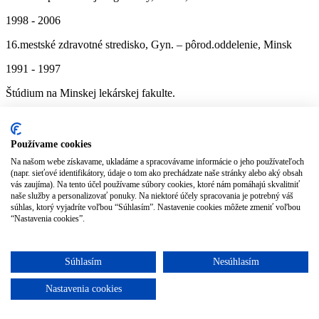
1998 - 2006
16.mestské zdravotné stredisko, Gyn. – pôrod.oddelenie, Minsk
1991 - 1997
Štúdium na Minskej lekárskej fakulte.
Vzdelanie:
Používame cookies
2018
Na našom webe získavame, ukladáme a spracovávame informácie o jeho používateľoch
Medzinárodny kurz ISUOG a RASUDM Prenatálna diagnostika v
(napr. sieťové identifikátory, údaje o tom ako prechádzate naše stránky alebo aký obsah
medicíne plodu, Moskva
vás zaujíma). Na tento účel používame súbory cookies, ktoré nám pomáhajú skvalitniť
naše služby a personalizovať ponuky. Na niektoré účely spracovania je potrebný váš
súhlas, ktorý vyjadríte voľbou “Súhlasím”. Nastavenie cookies môžete zmeniť voľbou
2017
“Nastavenia cookies”.
ISUOG 27th World Congress on Ultrasound in Obstetrics and
Gynaecology, Vienna
Súhlasím
Nesúhlasím
2017
Nastavenia cookies
Externý doktorand LF UPJŠ Košice, školiteľ :prof. MUDr. Róbert
Dankovčík, PhD, MPH