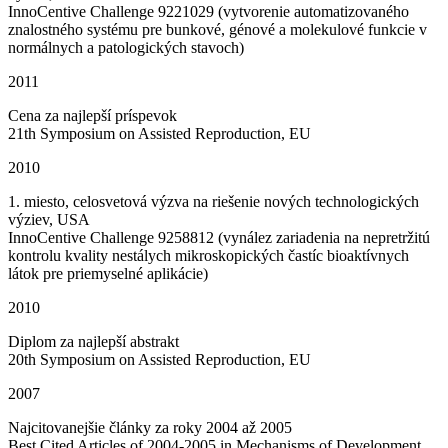
InnoCentive Challenge 9221029 (vytvorenie automatizovaného
znalostného systému pre bunkové, génové a molekulové funkcie v
normálnych a patologických stavoch)
2011
Cena za najlepší príspevok
21th Symposium on Assisted Reproduction, EU
2010
1. miesto, celosvetová výzva na riešenie nových technologických
výziev, USA
InnoCentive Challenge 9258812 (vynález zariadenia na nepretržitú
kontrolu kvality nestálych mikroskopických častíc bioaktívnych
látok pre priemyselné aplikácie)
2010
Diplom za najlepší abstrakt
20th Symposium on Assisted Reproduction, EU
2007
Najcitovanejšie články za roky 2004 až 2005
Best Cited Articles of 2004-2005 in Mechanisms of Development,