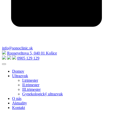
info@sonoclinic.sk
Rooseveltova 5, 040 01 Košice
0905 129 129
Domov
Ultrazvuk
I.trimester
II.trimester
III.trimester
Gynekologický ultrazvuk
O nás
Aktuality
Kontakt