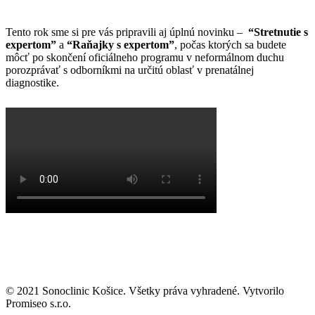
Tento rok sme si pre vás pripravili aj úplnú novinku –
“Stretnutie s
expertom”
a
“Raňajky s expertom”
, počas ktorých sa budete
môcť po skončení oficiálneho programu v neformálnom duchu
porozprávať s odborníkmi na určitú oblasť v prenatálnej
diagnostike.
© 2021 Sonoclinic Košice. Všetky práva vyhradené. Vytvorilo
Promiseo s.r.o.