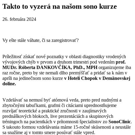
Takto to vyzerá na našom sono kurze
26. februára 2024
Vy ešte stále váhate, či sa zaregistrovať?
Príležitosť získať nové poznatky v oblasti diagnostiky vrodených
vývojových chýb v prvom a druhom trimestri pod vedením
prof.
MUDr. Róberta DANKOVČÍKA, PhD., MPH
organizujeme iba
raz ročne, preto by ste nemali dlho premýšľať a pridať sa k nám v
apríli na jedinečnom sono kurze
v Hoteli Chopok v Demänovskej
doline.
Vzdelávať sa nemusí byť atómová veda, preto pred nudnými a
zbytočnými tabuľkami, grafmi či citáciami uprednostňujeme
rozvíjať teoretické a praktické zručnosti v zaujímavých
prednáškových blokoch, live prezentáciách a skupinových
tréningoch na pacientkách v prítomnosti špecialistov zo
SonoClinic
.
S takouto formou vzdelávania máme 15-ročné skúsenosti a neustále
sa snažíme aj v tomto smere posúvať stále vpred.