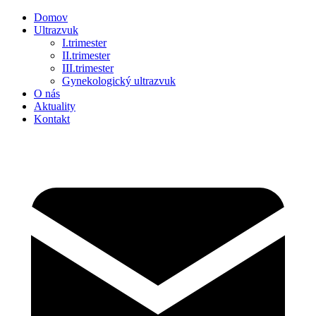
Domov
Ultrazvuk
I.trimester
II.trimester
III.trimester
Gynekologický ultrazvuk
O nás
Aktuality
Kontakt